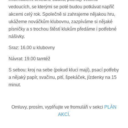
vedoucích, se kterými se poté budou potkávat napříč
akcemi celý rok. Společně si zahrajeme nějakou hru,
ukážeme nováčkům klubovnu, zazpíváme si nějaké
písničky a s trochou štěstí klukům předáme i potřebné
nášivky.
Sraz: 16.00 u klubovny
Návrat: 19.00 tamtéž
S sebou: kroj na sebe (pokud kluci mají), psací potřeby
a nějaký papír, svačinu, pití, špekáček, jízdenky na 15
minut.
Omluvy, prosím, vyplňujte ve fromuláři v sekci
PLÁN
AKCÍ
.