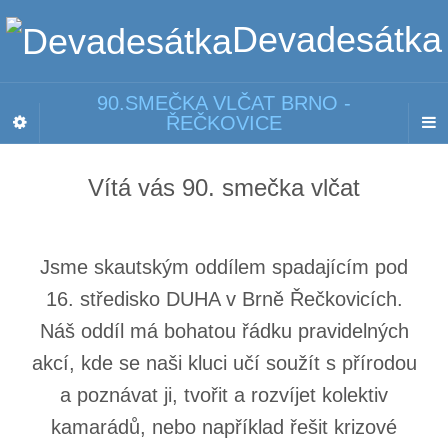
Devadesátka
90.SMEČKA VLČAT BRNO -
ŘEČKOVICE
Vítá vás 90. smečka vlčat
Jsme skautským oddílem spadajícím pod
16. středisko DUHA v Brně Řečkovicích.
Náš oddíl má bohatou řádku pravidelných
akcí, kde se naši kluci učí soužít s přírodou
a poznávat ji, tvořit a rozvíjet kolektiv
kamarádů, nebo například řešit krizové